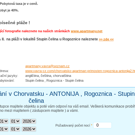
obytová taxa je v ceně.
byt je 40%.
písečné pláže !
ící fotografie naleznete na našich stránkách
www.apartmany.net
I. na pláži v lokalitě Stupin čelina u Rogoznice naleznete
>> zde <<
apartmany.vavra@seznam.cz
resa:
www.vavra-cz.com/chorvatsko-apartman-primosten-rogoznica-antonija2.h
ační jazyky:
angličtina, čeština, chorvatština
ubytování:
Stupin čelina , Rogoznica - Stupin čelina
ání v Chorvatsku - ANTONIJA , Rogoznica - Stupin
čelina
stupce majitele objektu a poté vám odpoví na váš email. Veškerá komunikace probí
mo mezi majitelem ( zástupcem majitele ) a vámi.
Požadovaný počet nocí
*