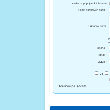
možnost připojení k internetu
Počet dospělých osob
*
Případný dotaz
D
a
Jméno
*
Email
*
Telefon
*
CZ
*
tyto údaje jsou povinné